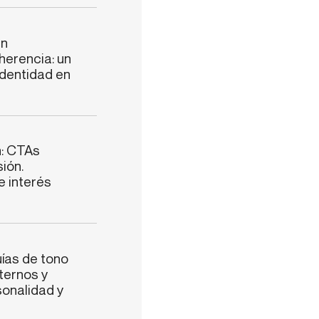
en
herencia: un
identidad en
n: CTAs
ión.
e interés
ías de tono
ternos y
onalidad y