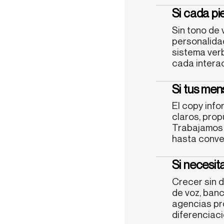
Si cada pi
Sin tono de 
personalida
sistema verb
cada intera
Si tus men
El copy info
claros, prop
Trabajamos 
hasta conver
Si necesit
Crecer sin 
de voz, ban
agencias pr
diferenciaci