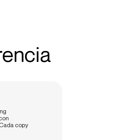
rencia
ing
 con
. Cada copy