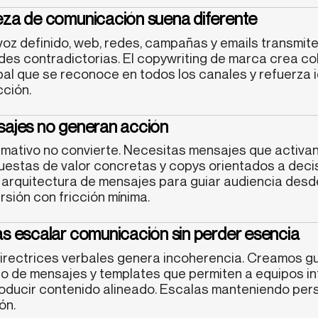
eza de comunicación suena diferente
voz definido, web, redes, campañas y emails transmit
des contradictorias. El copywriting de marca crea co
al que se reconoce en todos los canales y refuerza 
cción.
sajes no generan acción
rmativo no convierte. Necesitas mensajes que activa
uestas de valor concretas y copys orientados a decis
arquitectura de mensajes para guiar audiencia desd
sión con fricción mínima.
as escalar comunicación sin perder esencia
directrices verbales genera incoherencia. Creamos gu
co de mensajes y templates que permiten a equipos in
oducir contenido alineado. Escalas manteniendo pers
ón.