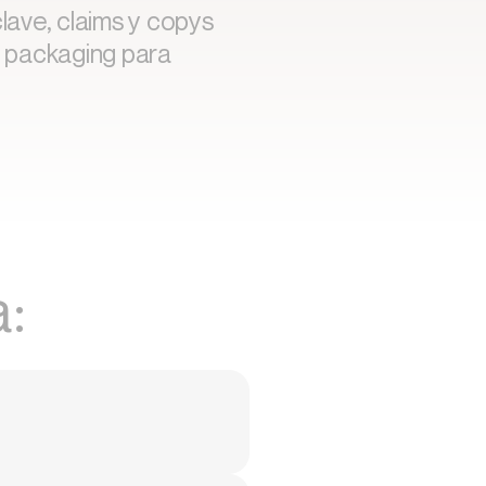
lave, claims y copys
y packaging para
a: