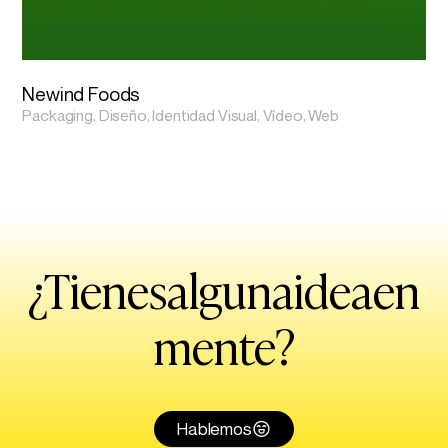
Newind Foods
Packaging, Diseño, Identidad Visual, Vídeo, Web
¿Tienes
alguna
idea
en
mente?
Hablemos