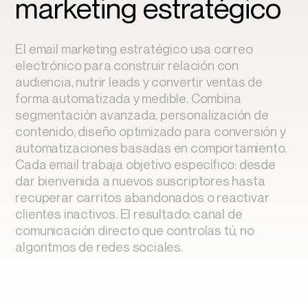
marketing estratégico
El email marketing estratégico usa correo
electrónico para construir relación con
audiencia, nutrir leads y convertir ventas de
forma automatizada y medible. Combina
segmentación avanzada, personalización de
contenido, diseño optimizado para conversión y
automatizaciones basadas en comportamiento.
Cada email trabaja objetivo específico: desde
dar bienvenida a nuevos suscriptores hasta
recuperar carritos abandonados o reactivar
clientes inactivos. El resultado: canal de
comunicación directo que controlas tú, no
algoritmos de redes sociales.