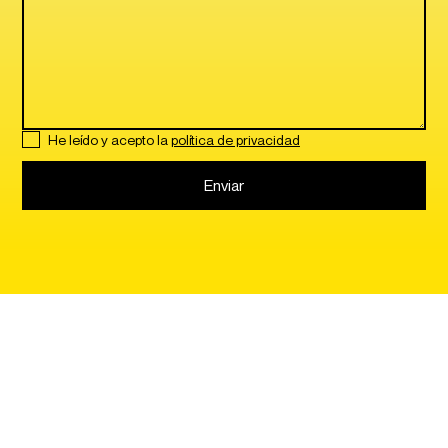
He leído y acepto la
política de privacidad
Trabajos
Servicios
Nosotros
Blog
Linkedin ↗
Contacto
Instagram ↗